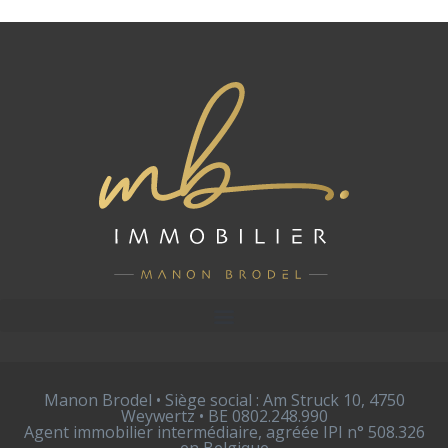
Manon Brodel • Siège social : Am Struck 10, 4750
Weywertz • BE 0802.248.990
Agent immobilier intermédiaire, agréée IPI n° 508.326