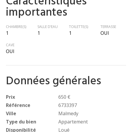
Caractéristiques
importantes
CHAMBRE(S)
SALLE D’EAU
TOILETTE(S)
TERRASSE
1
1
1
OUI
CAVE
OUI
Données générales
Prix
650 €
Référence
6733397
Ville
Malmedy
Type du bien
Appartement
Disponibilité
Loué