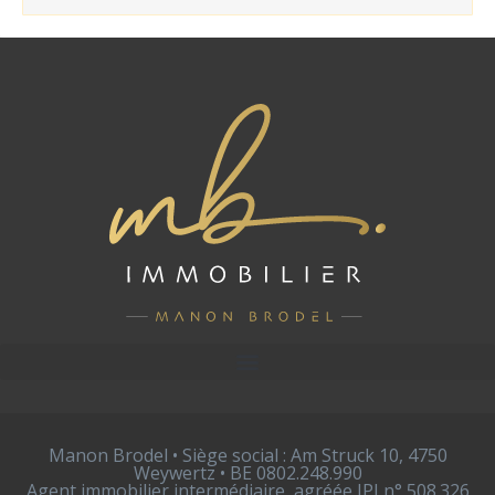
Manon Brodel • Siège social : Am Struck 10, 4750
Weywertz • BE 0802.248.990
Agent immobilier intermédiaire, agréée IPI n° 508.326