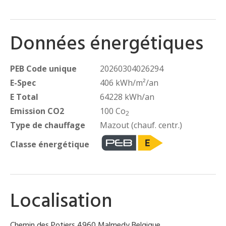
Données énergétiques
PEB Code unique
20260304026294
E-Spec
406 kWh/m²/an
E Total
64228 kWh/an
Emission CO2
100 Co
2
Type de chauffage
Mazout (chauf. centr.)
Classe énergétique
Localisation
Chemin des Potiers 4960 Malmedy Belgique