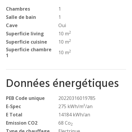
Chambres
1
Salle de bain
1
Cave
Oui
2
Superficie living
10 m
2
Superficie cuisine
10 m
Superficie chambre
2
10 m
1
Données énergétiques
PEB Code unique
20220316019785
E-Spec
275 kWh/m²/an
E Total
14184 kWh/an
Emission CO2
68 Co
2
Type de chauffage
Electrique