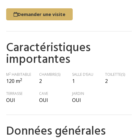
Demander une visite
Caractéristiques
importantes
2
M
HABITABLE
CHAMBRE(S)
SALLE D’EAU
TOILETTE(S)
2
120 m
2
1
2
TERRASSE
CAVE
JARDIN
OUI
OUI
OUI
Données générales