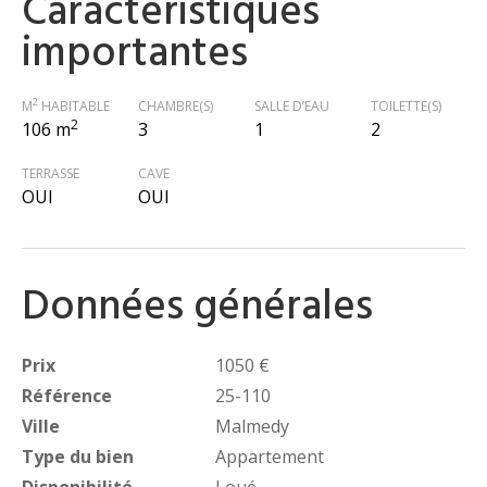
Caractéristiques
importantes
2
M
HABITABLE
CHAMBRE(S)
SALLE D’EAU
TOILETTE(S)
2
106 m
3
1
2
TERRASSE
CAVE
OUI
OUI
Données générales
Prix
1050 €
Référence
25-110
Ville
Malmedy
Type du bien
Appartement
Disponibilité
Loué