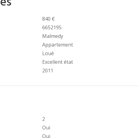
es
840 €
6652195
Malmedy
Appartement
Loué
Excellent état
2011
2
Oui
Oui