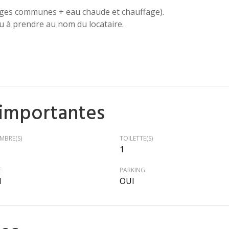
rges communes + eau chaude et chauffage).
u à prendre au nom du locataire.
 importantes
MBRE(S)
TOILETTE(S)
1
E
PARKING
I
OUI