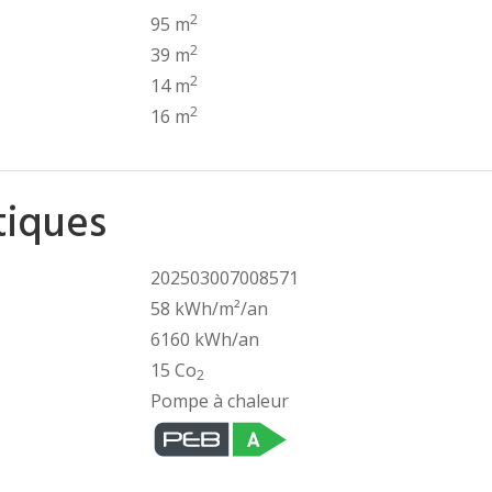
2
95 m
2
39 m
2
14 m
2
16 m
tiques
202503007008571
58 kWh/m²/an
6160 kWh/an
15 Co
2
Pompe à chaleur