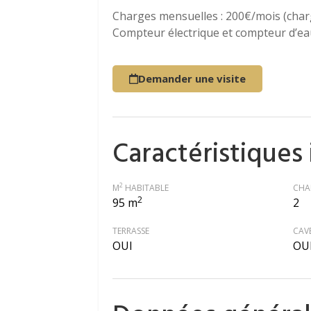
Charges mensuelles : 200€/mois (cha
Compteur électrique et compteur d’ea
Demander une visite
Caractéristiques
2
M
HABITABLE
CHA
2
95 m
2
TERRASSE
CAV
OUI
OU