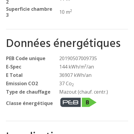
2
Superficie chambre
2
10 m
3
Données énergétiques
PEB Code unique
20190507009735
E-Spec
144 kWh/m²/an
E Total
36907 kWh/an
Emission CO2
37 Co
2
Type de chauffage
Mazout (chauf. centr.)
Classe énergétique