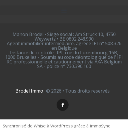
Manon Brodel • Siège social : Am Struck 10, 4750
Weywertz • BE 0802.248.990
Agent immobilier intermédiaire, agréée IPI n° 508.326
en Belgique
Instance de contrôle : IPI, rue du Luxembourg 16B,
1000 Bruxelles - Soumis au code déontologique de l’ IPI
RC professionnelle et cautionnement via AXA Belgium
SA - police n° 730.390.160
Brodel Immo
© 2026 • Tous droits reservés
Synchronisé de Whise à WordPress grâce à ImmoSync