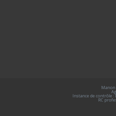
Manon B
Ag
Instance de contrôle :
RC profes