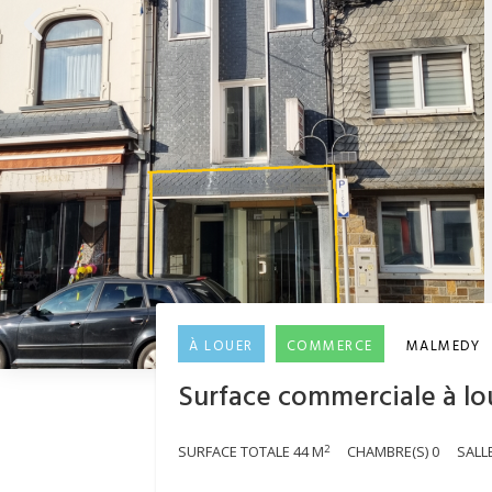
À LOUER
COMMERCE
MALMEDY
Surface commerciale à l
2
SURFACE TOTALE
44 M
CHAMBRE(S)
0
SALL