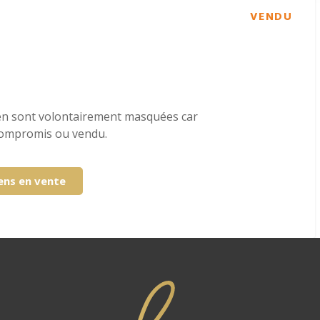
VENDU
en sont volontairement masquées car
-compromis ou vendu.
iens en vente