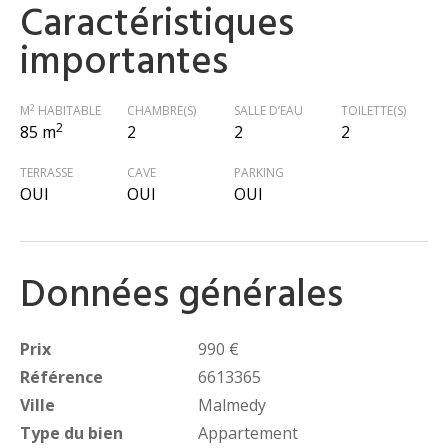
Caractéristiques
importantes
2
M
HABITABLE
CHAMBRE(S)
SALLE D’EAU
TOILETTE(S)
2
85 m
2
2
2
TERRASSE
CAVE
PARKING
OUI
OUI
OUI
Données générales
Prix
990 €
Référence
6613365
Ville
Malmedy
Type du bien
Appartement